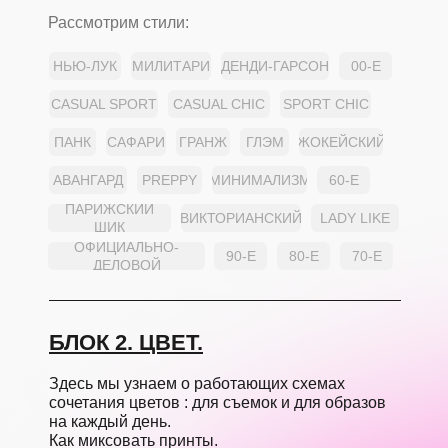
Рассмотрим стили:
НЬЮ-ЛУК
МИЛИТАРИ
ДЕНДИ-ГАРСОН
00-Е
CASUAL SPORT
CASUAL CHIC
SPORT CHIC
ПАНК
САФАРИ
ГРАНЖ
ГЛЭМ
ЖОКЕЙCКИЙ
АВАНГАРД
PREPPY
МИНИМАЛИЗМ
60-Е
ПАРИЖСКИЙ
ВИКТОРИАНСКИЙ
LADY LIKE
ШИК
ОФИЦИАЛЬНО-
90-Е
80-Е
70-Е
ДЕЛОВОЙ
БЛОК 2. ЦВЕТ.
Здесь мы узнаем о работающих схемах
сочетания цветов : для съемок и для образов
на каждый день.
Как миксовать принты.